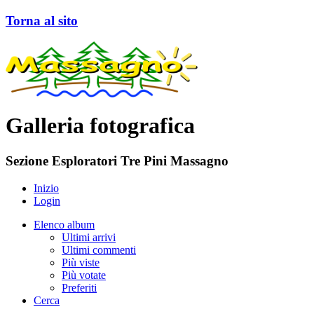
Torna al sito
Galleria fotografica
Sezione Esploratori Tre Pini Massagno
Inizio
Login
Elenco album
Ultimi arrivi
Ultimi commenti
Più viste
Più votate
Preferiti
Cerca