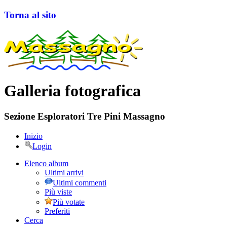
Torna al sito
Galleria fotografica
Sezione Esploratori Tre Pini Massagno
Inizio
Login
Elenco album
Ultimi arrivi
Ultimi commenti
Più viste
Più votate
Preferiti
Cerca