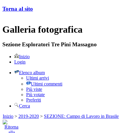
Torna al sito
Galleria fotografica
Sezione Esploratori Tre Pini Massagno
Inizio
Login
Elenco album
Ultimi arrivi
Ultimi commenti
Più viste
Più votate
Preferiti
Cerca
Inizio
>
2019-2020
>
SEZIONE: Campo di Lavoro in Brasile