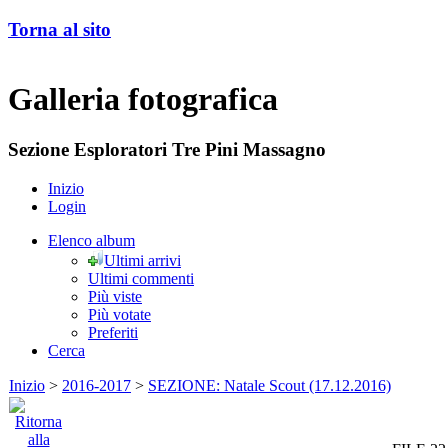
Torna al sito
Galleria fotografica
Sezione Esploratori Tre Pini Massagno
Inizio
Login
Elenco album
Ultimi arrivi
Ultimi commenti
Più viste
Più votate
Preferiti
Cerca
Inizio
>
2016-2017
>
SEZIONE: Natale Scout (17.12.2016)