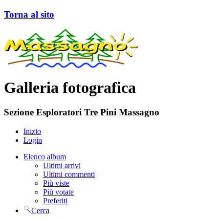
Torna al sito
Galleria fotografica
Sezione Esploratori Tre Pini Massagno
Inizio
Login
Elenco album
Ultimi arrivi
Ultimi commenti
Più viste
Più votate
Preferiti
Cerca