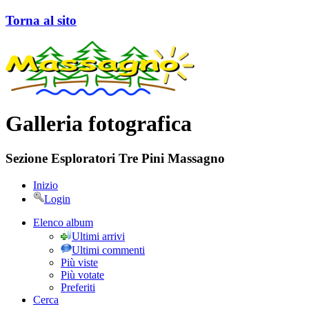
Torna al sito
Galleria fotografica
Sezione Esploratori Tre Pini Massagno
Inizio
Login
Elenco album
Ultimi arrivi
Ultimi commenti
Più viste
Più votate
Preferiti
Cerca