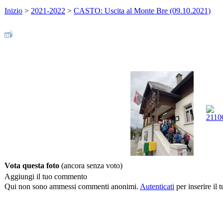
Inizio
>
2021-2022
>
CASTO: Uscita al Monte Bre (09.10.2021)
Vota questa foto
(ancora senza voto)
Aggiungi il tuo commento
Qui non sono ammessi commenti anonimi.
Autenticati
per inserire il