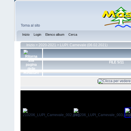
Torna al sito
Inizio
Login
Elenco album
Cerca
Inizio
>
2020-2021
>
LUPI: Carnevale (06.02.2021)
FILE 5/11