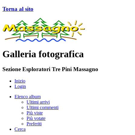
Torna al sito
Galleria fotografica
Sezione Esploratori Tre Pini Massagno
Inizio
Login
Elenco album
Ultimi arrivi
Ultimi commenti
Più viste
Più votate
Preferiti
Cerca