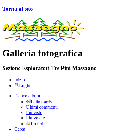
Torna al sito
Galleria fotografica
Sezione Esploratori Tre Pini Massagno
Inizio
Login
Elenco album
Ultimi arrivi
Ultimi commenti
Più viste
Più votate
Preferiti
Cerca