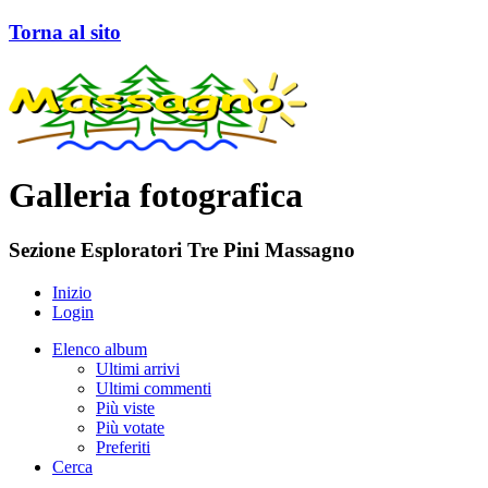
Torna al sito
Galleria fotografica
Sezione Esploratori Tre Pini Massagno
Inizio
Login
Elenco album
Ultimi arrivi
Ultimi commenti
Più viste
Più votate
Preferiti
Cerca