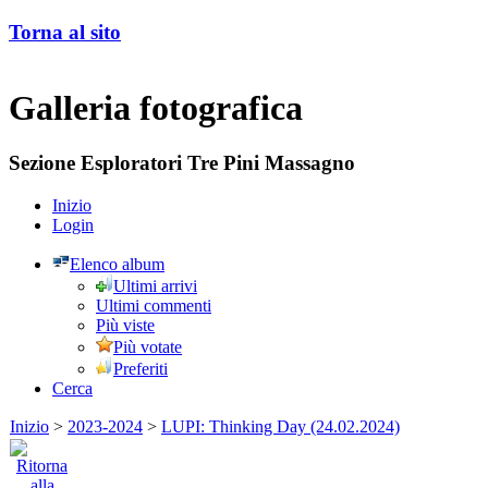
Torna al sito
Galleria fotografica
Sezione Esploratori Tre Pini Massagno
Inizio
Login
Elenco album
Ultimi arrivi
Ultimi commenti
Più viste
Più votate
Preferiti
Cerca
Inizio
>
2023-2024
>
LUPI: Thinking Day (24.02.2024)