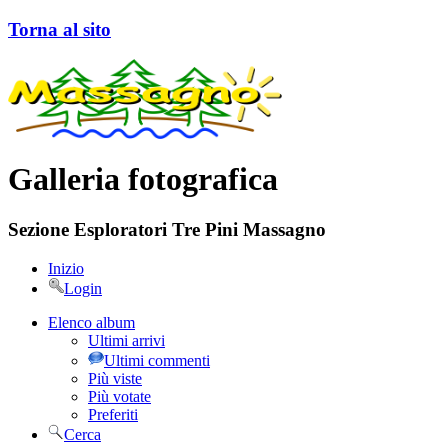
Torna al sito
Galleria fotografica
Sezione Esploratori Tre Pini Massagno
Inizio
Login
Elenco album
Ultimi arrivi
Ultimi commenti
Più viste
Più votate
Preferiti
Cerca