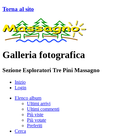
Torna al sito
Galleria fotografica
Sezione Esploratori Tre Pini Massagno
Inizio
Login
Elenco album
Ultimi arrivi
Ultimi commenti
Più viste
Più votate
Preferiti
Cerca