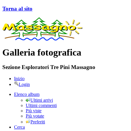
Torna al sito
Galleria fotografica
Sezione Esploratori Tre Pini Massagno
Inizio
Login
Elenco album
Ultimi arrivi
Ultimi commenti
Più viste
Più votate
Preferiti
Cerca