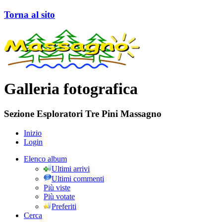
Torna al sito
Galleria fotografica
Sezione Esploratori Tre Pini Massagno
Inizio
Login
Elenco album
Ultimi arrivi
Ultimi commenti
Più viste
Più votate
Preferiti
Cerca