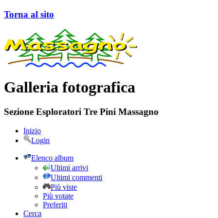
Torna al sito
Galleria fotografica
Sezione Esploratori Tre Pini Massagno
Inizio
Login
Elenco album
Ultimi arrivi
Ultimi commenti
Più viste
Più votate
Preferiti
Cerca