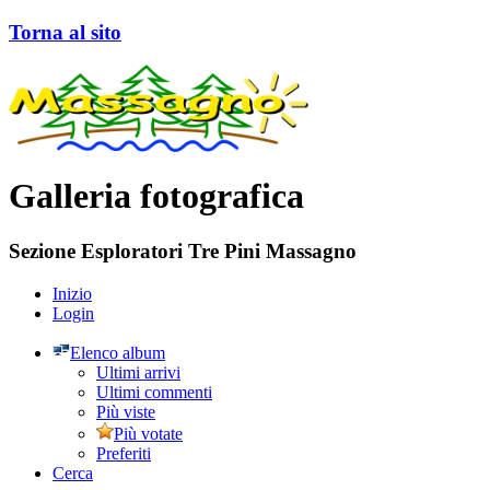
Torna al sito
Galleria fotografica
Sezione Esploratori Tre Pini Massagno
Inizio
Login
Elenco album
Ultimi arrivi
Ultimi commenti
Più viste
Più votate
Preferiti
Cerca