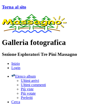
Torna al sito
Galleria fotografica
Sezione Esploratori Tre Pini Massagno
Inizio
Login
Elenco album
Ultimi arrivi
Ultimi commenti
Più viste
Più votate
Preferiti
Cerca