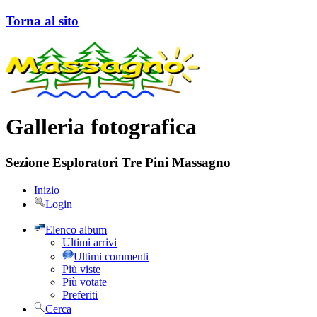
Torna al sito
Galleria fotografica
Sezione Esploratori Tre Pini Massagno
Inizio
Login
Elenco album
Ultimi arrivi
Ultimi commenti
Più viste
Più votate
Preferiti
Cerca