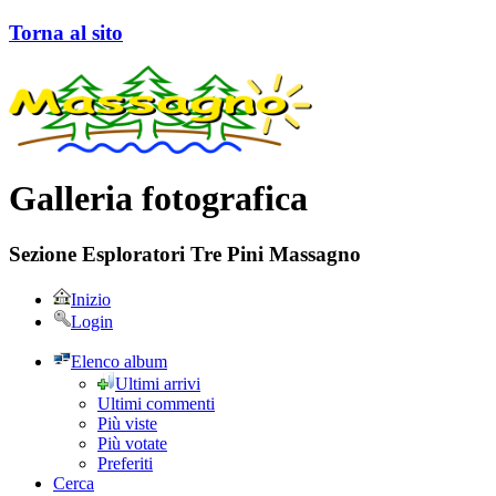
Torna al sito
Galleria fotografica
Sezione Esploratori Tre Pini Massagno
Inizio
Login
Elenco album
Ultimi arrivi
Ultimi commenti
Più viste
Più votate
Preferiti
Cerca