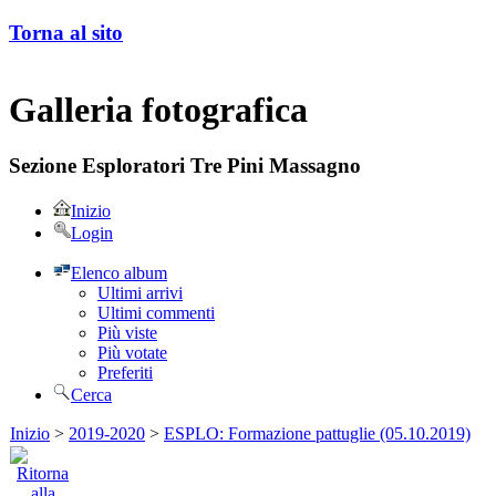
Torna al sito
Galleria fotografica
Sezione Esploratori Tre Pini Massagno
Inizio
Login
Elenco album
Ultimi arrivi
Ultimi commenti
Più viste
Più votate
Preferiti
Cerca
Inizio
>
2019-2020
>
ESPLO: Formazione pattuglie (05.10.2019)